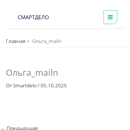
Перейти
к
СМАРТДЕЛО
содержимому
Главная
Ольга_mailn
Ольга_mailn
От
Smartdelo
/
05.10.2025
←
Предыдущая