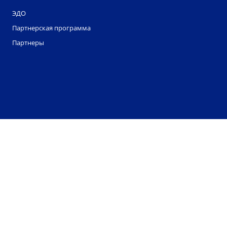
ЭДО
Партнерская программа
Партнеры
ООО "Смартдело" обрабатывает файлы cookie. Они
помогают нам делать этот сайт удобнее для
пользователей. Нажав кнопку «Соглашаюсь», вы
даете свое согласие на обработку файлов cookie
вашего браузера. Однако вы можете запретить
обработку некоторых типов файлов cookie в
настройках вашего браузера.
Соглашаюсь