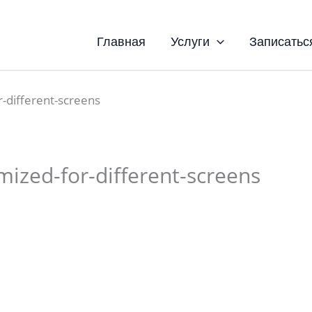
Главная
Услуги
Записатьс
or-different-screens
imized-for-different-screens