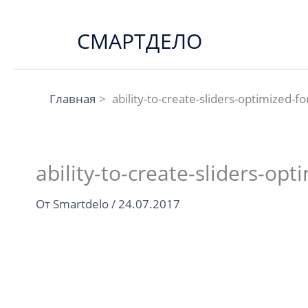
Перейти
к
СМАРТДЕЛО
содержимому
Главная
ability-to-create-sliders-optimized-f
ability-to-create-sliders-opt
От
Smartdelo
/
24.07.2017