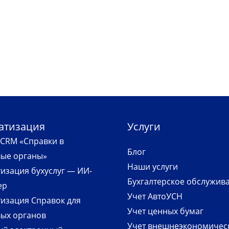
атизация
Услуги
CRM «Справки в
Блог
вые органы»
Наши услуги
изация бухуслуг — ИИ-
Бухгалтерское обслужив
ер
Учет АвтоУСН
изация Справок для
Учет ценных бумаг
ых органов
Учет внешнеэкономичес