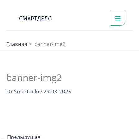
Перейти
к
СМАРТДЕЛО
содержимому
Главная
banner-img2
banner-img2
От
Smartdelo
/
29.08.2025
←
Предыдущая