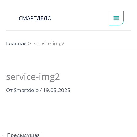
Перейти
к
СМАРТДЕЛО
содержимому
Главная
service-img2
service-img2
От
Smartdelo
/
19.05.2025
←
Предыдущая