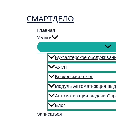
Перейти
к
СМАРТДЕЛО
содержимому
Главная
Услуги
Бухгалтерское обслуживан
АУСН
Брокерский отчет
Модуль Автоматизация выд
Автоматизация выдачи Спр
Блог
Записаться