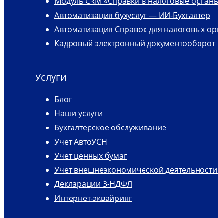
Модуль CRM «Справки в налоговые орган
Автоматизация бухуслуг — ИИ-Бухгалтер
Автоматизация Справок для налоговых ор
Кадровый электронный документооборот
Услуги
Блог
Наши услуги
Бухгалтерское обслуживание
Учет АвтоУСН
Учет ценных бумаг
Учет внешнеэкономической деятельности 
Декларации 3-НДФЛ
Интернет-эквайринг