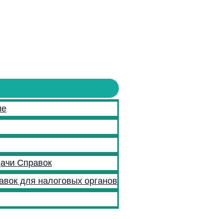
ие
ачи Справок
авок для налоговых органов