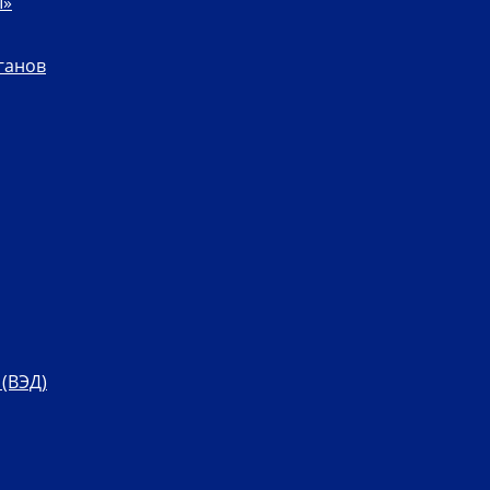
ы»
ганов
(ВЭД)