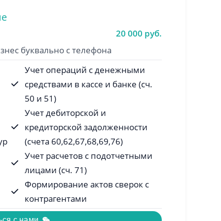
ие
20 000 руб.
знес буквально с телефона
Учет операций с денежными
средствами в кассе и банке (сч.
50 и 51)
Учет дебиторской и
кредиторской задолженности
ур
(счета 60,62,67,68,69,76)
Учет расчетов с подотчетными
лицами (сч. 71)
Формирование актов сверок с
контрагентами
ься с нами