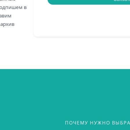
подпишем в
тавим
 архив
ПОЧЕМУ НУЖНО ВЫБРА