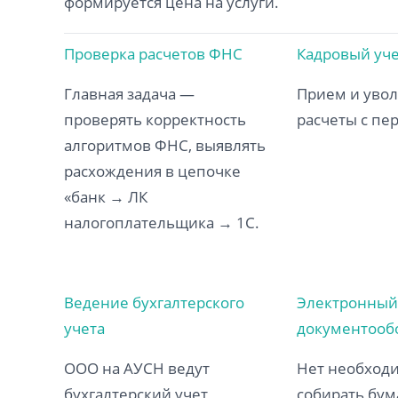
формируется цена на услуги.
Проверка расчетов ФНС
Кадровый уч
Главная задача —
Прием и уво
проверять корректность
расчеты с пе
алгоритмов ФНС, выявлять
расхождения в цепочке
«банк → ЛК
налогоплательщика → 1С.
Ведение бухгалтерского
Электронный
учета
документооб
ООО на АУСН ведут
Нет необход
бухгалтерский учет
собирать бу