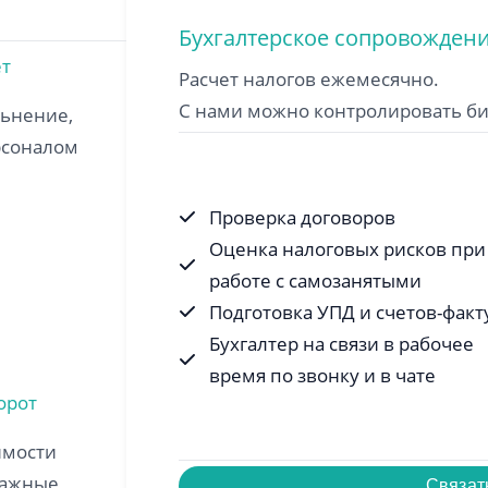
Бухгалтерское сопровожден
ет
Расчет налогов ежемесячно.
С нами можно контролировать би
льнение,
рсоналом
Проверка договоров
Оценка налоговых рисков при
работе с самозанятыми
Подготовка УПД и счетов-факт
Бухгалтер на связи в рабочее
время по звонку и в чате
орот
имости
мажные
Связат