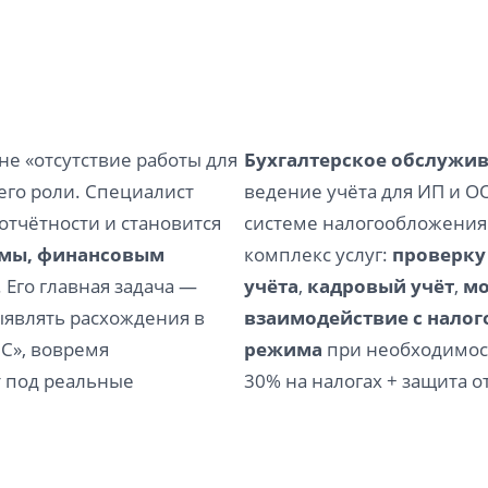
не «отсутствие работы для
Бухгалтерское обслужив
его роли. Специалист
ведение учёта для ИП и 
отчётности и становится
системе налогообложения
емы, финансовым
комплекс услуг:
проверку
. Его главная задача —
учёта
,
кадровый учёт
,
мо
ыявлять расхождения в
взаимодействие с налог
С», вовремя
режима
при необходимост
т под реальные
30% на налогах + защита о