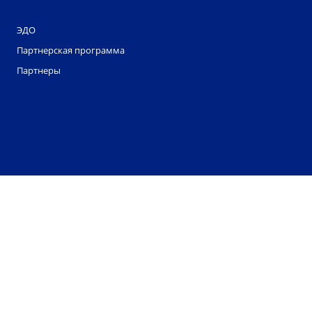
ЭДО
Партнерская программа
Партнеры
ООО "Смартдело" обрабатывает файлы cookie. Они
помогают нам делать этот сайт удобнее для
пользователей. Нажав кнопку «Соглашаюсь», вы
даете свое согласие на обработку файлов cookie
вашего браузера. Однако вы можете запретить
обработку некоторых типов файлов cookie в
настройках вашего браузера.
Соглашаюсь