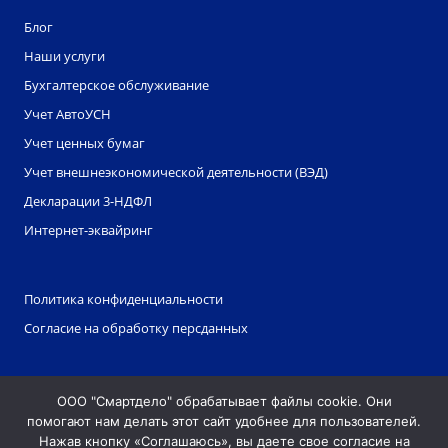
Блог
Наши услуги
Бухгалтерское обслуживание
Учет АвтоУСН
Учет ценных бумаг
Учет внешнеэкономической деятельности (ВЭД)
Декларации 3-НДФЛ
Интернет-эквайринг
Политика конфиденциальности
Согласие на обработку персданных
ЭДО
ООО "Смартдело" обрабатывает файлы cookie. Они
Партнерская программа
помогают нам делать этот сайт удобнее для пользователей.
Партнеры
Нажав кнопку «Соглашаюсь», вы даете свое согласие на