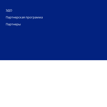
ЭДО
Партнерская программа
Партнеры
ООО "Смартдело" обрабатывает файлы cookie. Они
помогают нам делать этот сайт удобнее для
пользователей. Нажав кнопку «Соглашаюсь», вы
даете свое согласие на обработку файлов cookie
вашего браузера. Однако вы можете запретить
обработку некоторых типов файлов cookie в
настройках вашего браузера.
Соглашаюсь