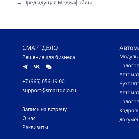
←
Предыдущая Медиафайлы
Автом
СМАРТДЕЛО
Модуль 
Решения для бизнеса
налого
Автомат
+7 (965) 056-19-00
Бухгалт
support@smartdelo.ru
Автомат
налогов
Запись на встречу
Кадров
О нас
докуме
Реквизиты