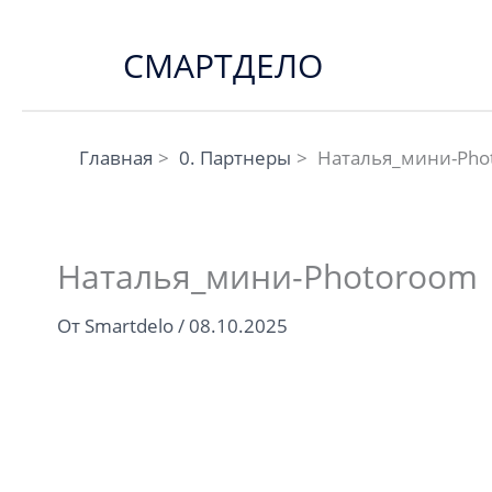
Перейти
к
СМАРТДЕЛО
содержимому
Главная
0. Партнеры
Наталья_мини-Pho
Наталья_мини-Photoroom
От
Smartdelo
/
08.10.2025