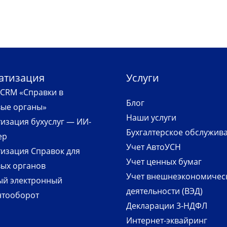
атизация
Услуги
CRM «Справки в
Блог
вые органы»
Наши услуги
изация бухуслуг — ИИ-
Бухгалтерское обслужив
ер
Учет АвтоУСН
изация Справок для
Учет ценных бумаг
ых органов
Учет внешнеэкономичес
ый электронный
деятельности (ВЭД)
нтооборот
Декларации 3-НДФЛ
Интернет-эквайринг