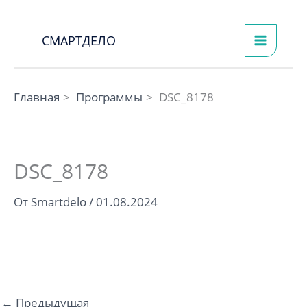
Перейти
к
СМАРТДЕЛО
содержимому
Главная
Программы
DSC_8178
DSC_8178
От
Smartdelo
/
01.08.2024
←
Предыдущая