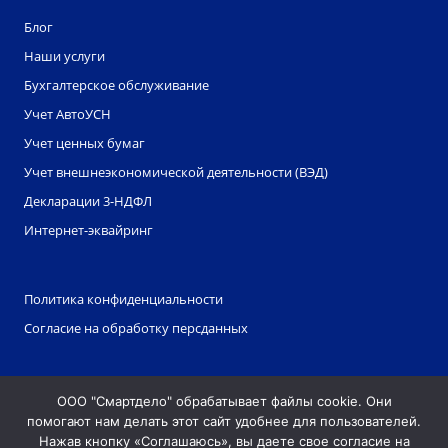
Блог
Наши услуги
Бухгалтерское обслуживание
Учет АвтоУСН
Учет ценных бумаг
Учет внешнеэкономической деятельности (ВЭД)
Декларации 3-НДФЛ
Интернет-эквайринг
Политика конфиденциальности
Согласие на обработку персданных
ЭДО
ООО "Смартдело" обрабатывает файлы cookie. Они
Партнерская программа
помогают нам делать этот сайт удобнее для пользователей.
Партнеры
Нажав кнопку «Соглашаюсь», вы даете свое согласие на