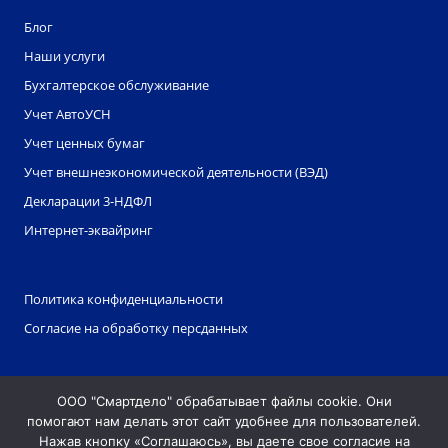
Блог
Наши услуги
Бухгалтерское обслуживание
Учет АвтоУСН
Учет ценных бумаг
Учет внешнеэкономической деятельности (ВЭД)
Декларации 3-НДФЛ
Интернет-эквайринг
Политика конфиденциальности
Согласие на обработку персданных
ЭДО
ООО "Смартдело" обрабатывает файлы cookie. Они
Партнерская программа
помогают нам делать этот сайт удобнее для пользователей.
Партнеры
Нажав кнопку «Соглашаюсь», вы даете свое согласие на