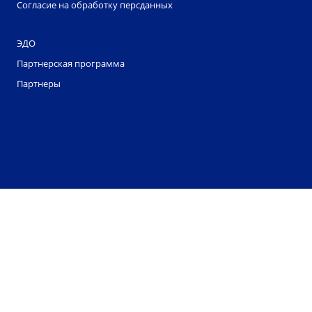
Согласие на обработку персданных
ЭДО
Партнерская программа
Партнеры
ООО "Смартдело" обрабатывает файлы cookie. Они
помогают нам делать этот сайт удобнее для
пользователей. Нажав кнопку «Соглашаюсь», вы
даете свое согласие на обработку файлов cookie
вашего браузера. Однако вы можете запретить
обработку некоторых типов файлов cookie в