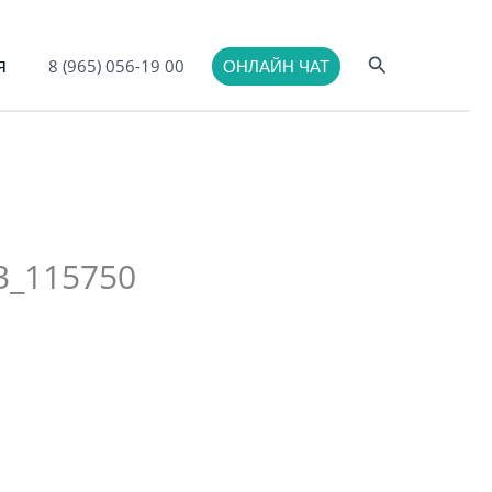
Поиск
я
8 (965) 056-19 00
ОНЛАЙН ЧАТ
63_115750