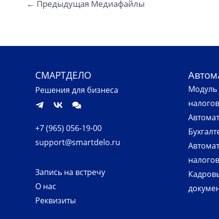
←
Предыдущая Медиафайлы
Автом
СМАРТДЕЛО
Модуль 
Решения для бизнеса
налого
Автомат
+7 (965) 056-19-00
Бухгалт
support@smartdelo.ru
Автомат
налогов
Запись на встречу
Кадров
О нас
докуме
Реквизиты