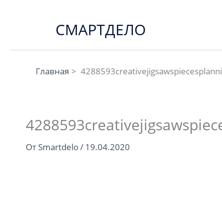
Перейти
к
СМАРТДЕЛО
содержимому
Главная
4288593creativejigsawspiecesplann
4288593creativejigsawspiec
От
Smartdelo
/
19.04.2020