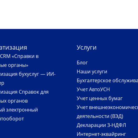
атизация
Услуги
CRM «Справки в
Блог
вые органы»
Наши услуги
изация бухуслуг — ИИ-
Бухгалтерское обслужив
ер
Учет АвтоУСН
изация Справок для
Учет ценных бумаг
ых органов
Учет внешнеэкономичес
ый электронный
деятельности (ВЭД)
нтооборот
Декларации 3-НДФЛ
Интернет-эквайринг