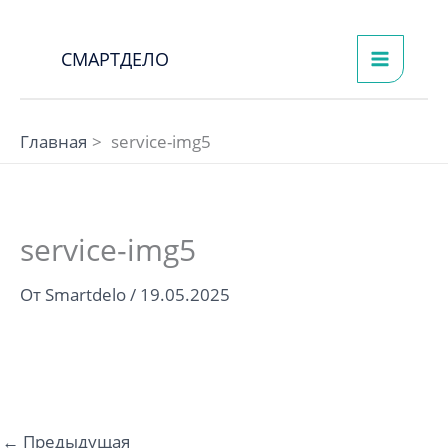
Перейти
к
СМАРТДЕЛО
содержимому
Главная
service-img5
service-img5
От
Smartdelo
/
19.05.2025
←
Предыдущая