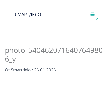
Перейти
к
СМАРТДЕЛО
содержимому
photo_540462071640764980
6_y
От
Smartdelo
/
26.01.2026