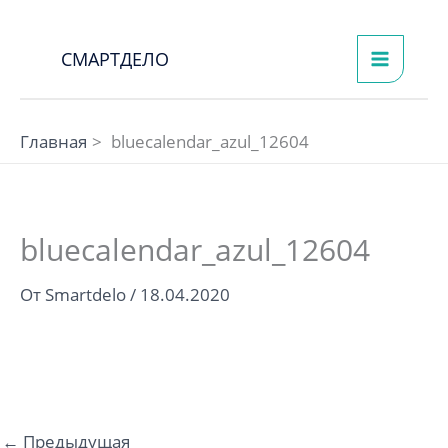
Перейти
к
СМАРТДЕЛО
содержимому
Главная
bluecalendar_azul_12604
bluecalendar_azul_12604
От
Smartdelo
/
18.04.2020
←
Предыдущая