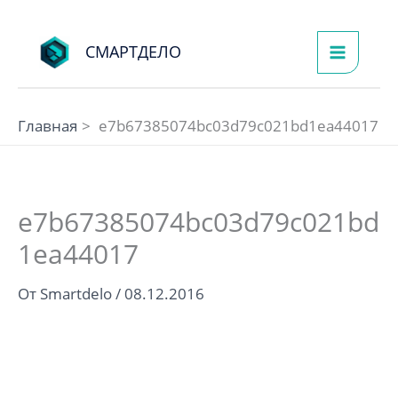
Перейти
к
СМАРТДЕЛО
содержимому
Главная
e7b67385074bc03d79c021bd1ea44017
e7b67385074bc03d79c021bd
1ea44017
От
Smartdelo
/
08.12.2016